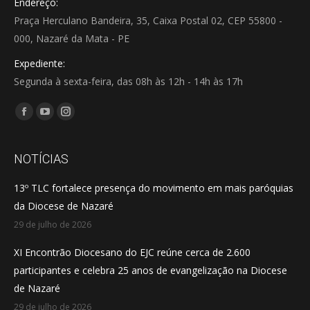
Endereço:
Praça Herculano Bandeira, 35, Caixa Postal 02, CEP 55800 -
000, Nazaré da Mata - PE
Expediente:
Segunda à sexta-feira, das 08h às 12h - 14h às 17h
Encontre-nos em:
Facebook
YouTube
Instagram
page
page
page
opens
opens
opens
NOTÍCIAS
in
in
in
13º TLC fortalece presença do movimento em mais paróquias
new
new
new
da Diocese de Nazaré
window
window
window
29 de julho de 2026
XI Encontrão Diocesano do EJC reúne cerca de 2.600
participantes e celebra 25 anos de evangelização na Diocese
de Nazaré
29 de julho de 2026