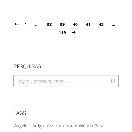
1
…
38
39
40
41
42
…
119
PESQUISAR
Search:
TAGS
Assembleia
Angelus
Artigo
Audiência Geral