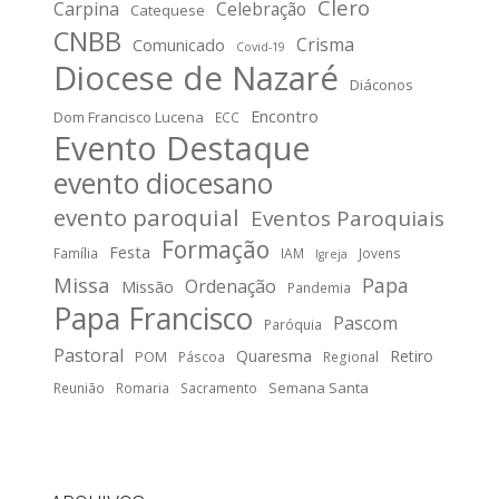
Clero
Carpina
Celebração
Catequese
CNBB
Crisma
Comunicado
Covid-19
Diocese de Nazaré
Diáconos
Encontro
Dom Francisco Lucena
ECC
Evento Destaque
evento diocesano
evento paroquial
Eventos Paroquiais
Formação
Festa
Família
IAM
Jovens
Igreja
Missa
Papa
Ordenação
Missão
Pandemia
Papa Francisco
Pascom
Paróquia
Pastoral
Quaresma
Retiro
POM
Páscoa
Regional
Semana Santa
Reunião
Romaria
Sacramento