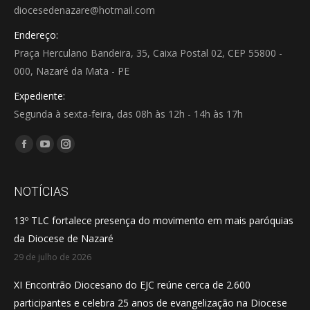
diocesedenazare@hotmail.com
Endereço:
Praça Herculano Bandeira, 35, Caixa Postal 02, CEP 55800 -
000, Nazaré da Mata - PE
Expediente:
Segunda à sexta-feira, das 08h às 12h - 14h às 17h
Encontre-nos em:
Facebook
YouTube
Instagram
page
page
page
opens
opens
opens
NOTÍCIAS
in
in
in
13º TLC fortalece presença do movimento em mais paróquias
new
new
new
da Diocese de Nazaré
window
window
window
29 de julho de 2026
XI Encontrão Diocesano do EJC reúne cerca de 2.600
participantes e celebra 25 anos de evangelização na Diocese