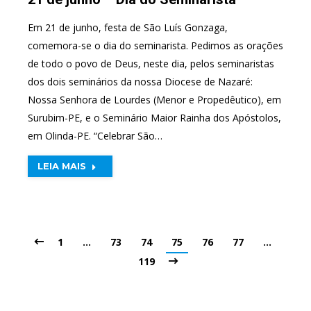
Em 21 de junho, festa de São Luís Gonzaga,
comemora-se o dia do seminarista. Pedimos as orações
de todo o povo de Deus, neste dia, pelos seminaristas
dos dois seminários da nossa Diocese de Nazaré:
Nossa Senhora de Lourdes (Menor e Propedêutico), em
Surubim-PE, e o Seminário Maior Rainha dos Apóstolos,
em Olinda-PE. “Celebrar São…
LEIA MAIS
1
…
73
74
75
76
77
…
119