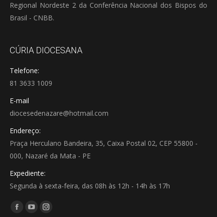
Regional Nordeste 2 da Conferência Nacional dos Bispos do
Brasil - CNBB.
CÚRIA DIOCESANA
Telefone:
81 3633 1009
E-mail
diocesedenazare@hotmail.com
Endereço:
Praça Herculano Bandeira, 35, Caixa Postal 02, CEP 55800 -
000, Nazaré da Mata - PE
Expediente:
Segunda à sexta-feira, das 08h às 12h - 14h às 17h
Encontre-nos em:
Facebook
YouTube
Instagram