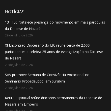
page
page
page
opens
opens
opens
NOTÍCIAS
in
in
in
13º TLC fortalece presença do movimento em mais paróquias
new
new
new
da Diocese de Nazaré
window
window
window
29 de julho de 2026
XI Encontrão Diocesano do EJC reúne cerca de 2.600
participantes e celebra 25 anos de evangelização na Diocese
de Nazaré
29 de julho de 2026
SAV promove Semana de Convivência Vocacional no
Seminário Propedêutico, em Surubim
29 de julho de 2026
Retiro Espiritual reúne diáconos permanentes da Diocese de
Nazaré em Limoeiro
28 de julho de 2026