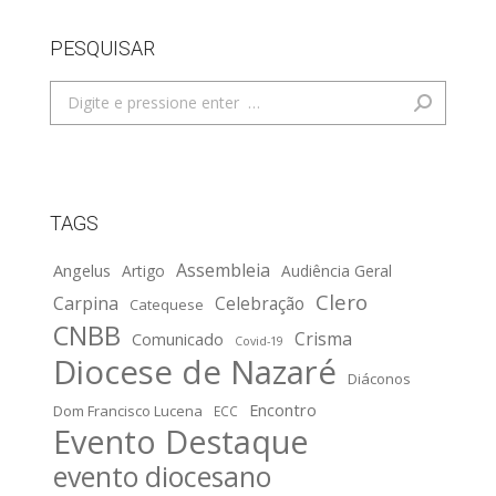
PESQUISAR
Search:
TAGS
Assembleia
Angelus
Artigo
Audiência Geral
Clero
Carpina
Celebração
Catequese
CNBB
Crisma
Comunicado
Covid-19
Diocese de Nazaré
Diáconos
Encontro
Dom Francisco Lucena
ECC
Evento Destaque
evento diocesano