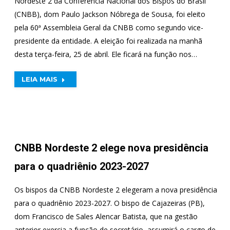
Nordeste 2 da Conferência Nacional dos Bispos do Brasil
(CNBB), dom Paulo Jackson Nóbrega de Sousa, foi eleito
pela 60ª Assembleia Geral da CNBB como segundo vice-
presidente da entidade. A eleição foi realizada na manhã
desta terça-feira, 25 de abril. Ele ficará na função nos…
LEIA MAIS
CNBB Nordeste 2 elege nova presidência
para o quadriênio 2023-2027
Os bispos da CNBB Nordeste 2 elegeram a nova presidência
para o quadriênio 2023-2027. O bispo de Cajazeiras (PB),
dom Francisco de Sales Alencar Batista, que na gestão
anterior exercia a função de secretário, assumirá o cargo de