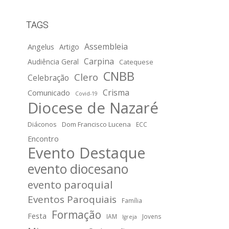
TAGS
Assembleia
Angelus
Artigo
Carpina
Audiência Geral
Catequese
CNBB
Clero
Celebração
Crisma
Comunicado
Covid-19
Diocese de Nazaré
Diáconos
Dom Francisco Lucena
ECC
Encontro
Evento Destaque
evento diocesano
evento paroquial
Eventos Paroquiais
Família
Formação
Festa
IAM
Jovens
Igreja