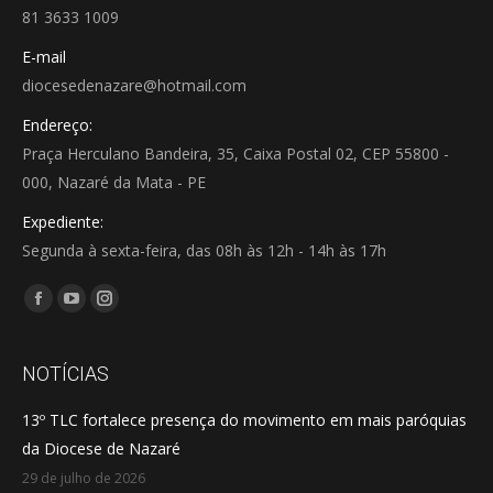
81 3633 1009
E-mail
diocesedenazare@hotmail.com
Endereço:
Praça Herculano Bandeira, 35, Caixa Postal 02, CEP 55800 -
000, Nazaré da Mata - PE
Expediente:
Segunda à sexta-feira, das 08h às 12h - 14h às 17h
Encontre-nos em:
Facebook
YouTube
Instagram
page
page
page
opens
opens
opens
NOTÍCIAS
in
in
in
13º TLC fortalece presença do movimento em mais paróquias
new
new
new
da Diocese de Nazaré
window
window
window
29 de julho de 2026