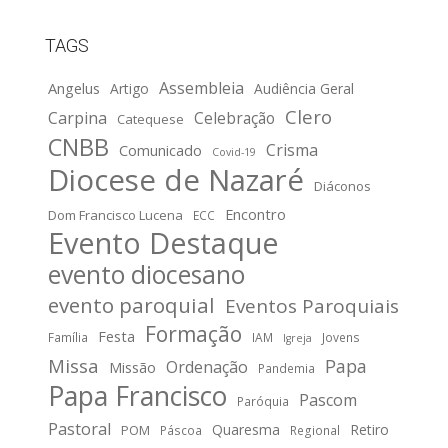
TAGS
Assembleia
Angelus
Artigo
Audiência Geral
Clero
Carpina
Celebração
Catequese
CNBB
Crisma
Comunicado
Covid-19
Diocese de Nazaré
Diáconos
Encontro
Dom Francisco Lucena
ECC
Evento Destaque
evento diocesano
evento paroquial
Eventos Paroquiais
Formação
Festa
Família
IAM
Jovens
Igreja
Missa
Papa
Ordenação
Missão
Pandemia
Papa Francisco
Pascom
Paróquia
Pastoral
Quaresma
Retiro
POM
Páscoa
Regional