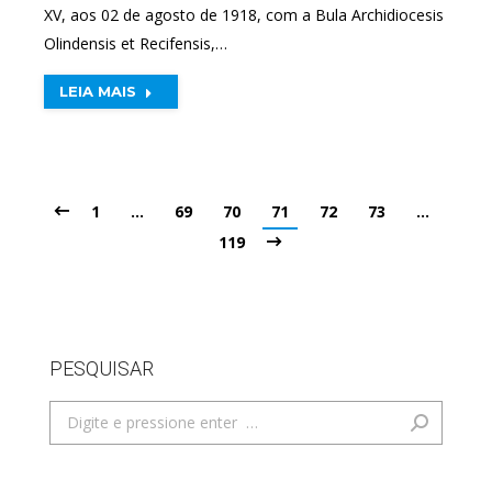
XV, aos 02 de agosto de 1918, com a Bula Archidiocesis
Olindensis et Recifensis,…
LEIA MAIS
1
…
69
70
71
72
73
…
119
PESQUISAR
Search: