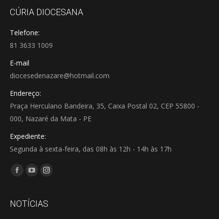
CÚRIA DIOCESANA
Telefone:
81 3633 1009
E-mail
diocesedenazare@hotmail.com
Endereço:
Praça Herculano Bandeira, 35, Caixa Postal 02, CEP 55800 -
000, Nazaré da Mata - PE
Expediente:
Segunda à sexta-feira, das 08h às 12h - 14h às 17h
Encontre-nos em:
Facebook
YouTube
Instagram
page
page
page
opens
opens
opens
NOTÍCIAS
in
in
in