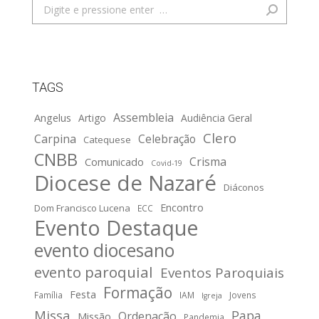
Search:
TAGS
Assembleia
Angelus
Artigo
Audiência Geral
Clero
Carpina
Celebração
Catequese
CNBB
Crisma
Comunicado
Covid-19
Diocese de Nazaré
Diáconos
Encontro
Dom Francisco Lucena
ECC
Evento Destaque
evento diocesano
evento paroquial
Eventos Paroquiais
Formação
Festa
Família
IAM
Jovens
Igreja
Missa
Papa
Ordenação
Missão
Pandemia