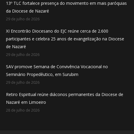
13º TLC fortalece presença do movimento em mais paróquias
new
new
new
da Diocese de Nazaré
window
window
window
29 de julho de 2026
XI Encontrão Diocesano do EJC reúne cerca de 2.600
participantes e celebra 25 anos de evangelização na Diocese
de Nazaré
29 de julho de 2026
SAV promove Semana de Convivência Vocacional no
Seminário Propedêutico, em Surubim
29 de julho de 2026
Retiro Espiritual reúne diáconos permanentes da Diocese de
Nazaré em Limoeiro
28 de julho de 2026