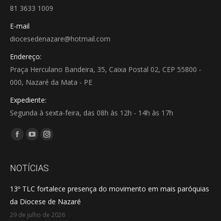
81 3633 1009
E-mail
diocesedenazare@hotmail.com
Endereço:
Praça Herculano Bandeira, 35, Caixa Postal 02, CEP 55800 -
000, Nazaré da Mata - PE
Expediente:
Segunda à sexta-feira, das 08h às 12h - 14h às 17h
Encontre-nos em:
Facebook
YouTube
Instagram
page
page
page
opens
opens
opens
NOTÍCIAS
in
in
in
13º TLC fortalece presença do movimento em mais paróquias
new
new
new
da Diocese de Nazaré
window
window
window
29 de julho de 2026