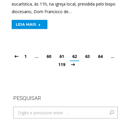
eucarística, às 11h, na igreja local, presidida pelo bispo
diocesano, Dom Francisco de…
LEIA MAIS
1
…
60
61
62
63
64
…
119
PESQUISAR
Search: