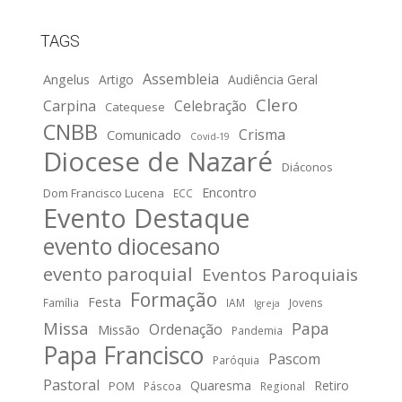
TAGS
Assembleia
Angelus
Artigo
Audiência Geral
Clero
Carpina
Celebração
Catequese
CNBB
Crisma
Comunicado
Covid-19
Diocese de Nazaré
Diáconos
Encontro
Dom Francisco Lucena
ECC
Evento Destaque
evento diocesano
evento paroquial
Eventos Paroquiais
Formação
Festa
Família
IAM
Jovens
Igreja
Missa
Papa
Ordenação
Missão
Pandemia
Papa Francisco
Pascom
Paróquia
Pastoral
Quaresma
Retiro
POM
Páscoa
Regional