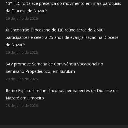
13º TLC fortalece presença do movimento em mais paróquias
new
new
new
da Diocese de Nazaré
window
window
window
29 de julho de 2026
XI Encontrão Diocesano do EJC reúne cerca de 2.600
participantes e celebra 25 anos de evangelização na Diocese
de Nazaré
29 de julho de 2026
SAV promove Semana de Convivência Vocacional no
Seminário Propedêutico, em Surubim
29 de julho de 2026
Retiro Espiritual reúne diáconos permanentes da Diocese de
Nazaré em Limoeiro
28 de julho de 2026