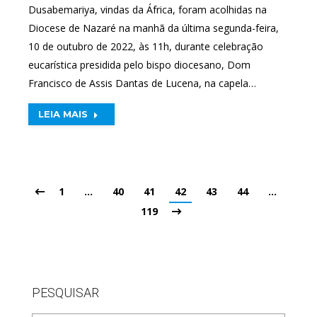
Dusabemariya, vindas da África, foram acolhidas na
Diocese de Nazaré na manhã da última segunda-feira,
10 de outubro de 2022, às 11h, durante celebração
eucarística presidida pelo bispo diocesano, Dom
Francisco de Assis Dantas de Lucena, na capela…
LEIA MAIS
1
…
40
41
42
43
44
…
119
PESQUISAR