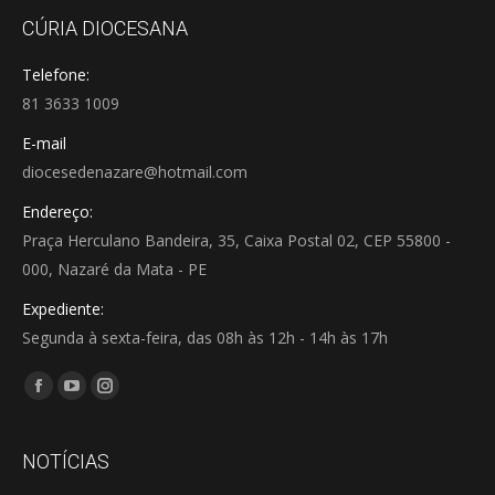
CÚRIA DIOCESANA
Telefone:
81 3633 1009
E-mail
diocesedenazare@hotmail.com
Endereço:
Praça Herculano Bandeira, 35, Caixa Postal 02, CEP 55800 -
000, Nazaré da Mata - PE
Expediente:
Segunda à sexta-feira, das 08h às 12h - 14h às 17h
Encontre-nos em:
Facebook
YouTube
Instagram
page
page
page
opens
opens
opens
NOTÍCIAS
in
in
in