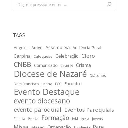
Search:
TAGS
Assembleia
Angelus
Artigo
Audiência Geral
Clero
Carpina
Celebração
Catequese
CNBB
Crisma
Comunicado
Covid-19
Diocese de Nazaré
Diáconos
Encontro
Dom Francisco Lucena
ECC
Evento Destaque
evento diocesano
evento paroquial
Eventos Paroquiais
Formação
Festa
Família
IAM
Jovens
Igreja
Missa
Papa
Ordenação
Missão
Pandemia