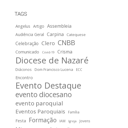
TAGS
Assembleia
Angelus
Artigo
Carpina
Audiência Geral
Catequese
CNBB
Clero
Celebração
Crisma
Comunicado
Covid-19
Diocese de Nazaré
Diáconos
Dom Francisco Lucena
ECC
Encontro
Evento Destaque
evento diocesano
evento paroquial
Eventos Paroquiais
Família
Formação
Festa
IAM
Jovens
Igreja