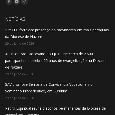
Encontre-nos em:
Facebook
YouTube
Instagram
page
page
page
opens
opens
opens
NOTÍCIAS
in
in
in
13º TLC fortalece presença do movimento em mais paróquias
new
new
new
da Diocese de Nazaré
window
window
window
29 de julho de 2026
XI Encontrão Diocesano do EJC reúne cerca de 2.600
participantes e celebra 25 anos de evangelização na Diocese
de Nazaré
29 de julho de 2026
SAV promove Semana de Convivência Vocacional no
Seminário Propedêutico, em Surubim
29 de julho de 2026
Retiro Espiritual reúne diáconos permanentes da Diocese de
Nazaré em Limoeiro