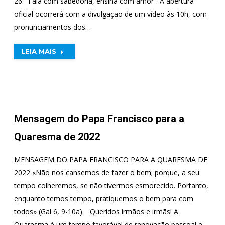
26: “Fala com sabedoria, ensina com amor”. A abertura
oficial ocorrerá com a divulgação de um vídeo às 10h, com
pronunciamentos dos…
LEIA MAIS
Mensagem do Papa Francisco para a
Quaresma de 2022
MENSAGEM DO PAPA FRANCISCO PARA A QUARESMA DE
2022 «Não nos cansemos de fazer o bem; porque, a seu
tempo colheremos, se não tivermos esmorecido. Portanto,
enquanto temos tempo, pratiquemos o bem para com
todos» (Gal 6, 9-10a). Queridos irmãos e irmãs! A
Quaresma é um tempo favorável de renovação pessoal e