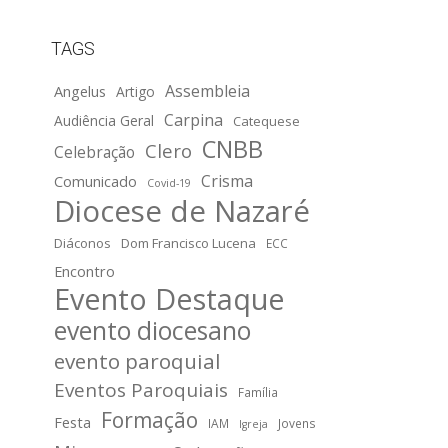
TAGS
Assembleia
Angelus
Artigo
Carpina
Audiência Geral
Catequese
CNBB
Clero
Celebração
Crisma
Comunicado
Covid-19
Diocese de Nazaré
Diáconos
Dom Francisco Lucena
ECC
Encontro
Evento Destaque
evento diocesano
evento paroquial
Eventos Paroquiais
Família
Formação
Festa
IAM
Jovens
Igreja