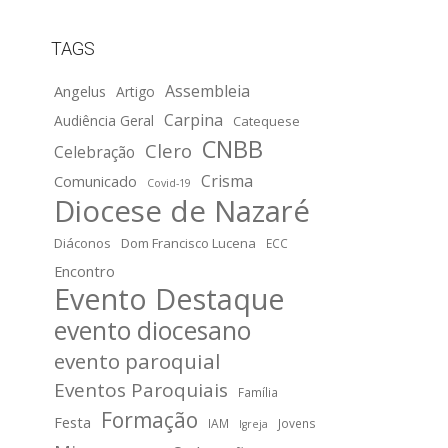
TAGS
Assembleia
Angelus
Artigo
Carpina
Audiência Geral
Catequese
CNBB
Clero
Celebração
Crisma
Comunicado
Covid-19
Diocese de Nazaré
Diáconos
Dom Francisco Lucena
ECC
Encontro
Evento Destaque
evento diocesano
evento paroquial
Eventos Paroquiais
Família
Formação
Festa
IAM
Jovens
Igreja