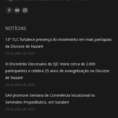
Encontre-nos em:
Facebook
YouTube
Instagram
page
page
page
opens
opens
opens
NOTÍCIAS
in
in
in
13º TLC fortalece presença do movimento em mais paróquias
new
new
new
da Diocese de Nazaré
window
window
window
29 de julho de 2026
XI Encontrão Diocesano do EJC reúne cerca de 2.600
participantes e celebra 25 anos de evangelização na Diocese
de Nazaré
29 de julho de 2026
SAV promove Semana de Convivência Vocacional no
Seminário Propedêutico, em Surubim
29 de julho de 2026