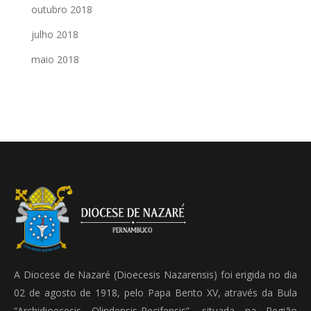
outubro 2018
julho 2018
maio 2018
A Diocese de Nazaré (Dioecesis Nazarensis) foi erigida no dia
02 de agosto de 1918, pelo Papa Bento XV, através da Bula
“Archidioecesis Olindensis-Recifensis”, situada na Região