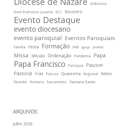
Diocese de Nazaré
Diáconos
Encontro
Dom Francisco Lucena
ECC
Evento Destaque
evento diocesano
evento paroquial
Eventos Paroquiais
Formação
Festa
Família
IAM
Jovens
Igreja
Missa
Papa
Ordenação
Missão
Pandemia
Papa Francisco
Pascom
Paróquia
Pastoral
Quaresma
Retiro
POM
Páscoa
Regional
Semana Santa
Reunião
Romaria
Sacramento
ARQUIVOS
julho 2026