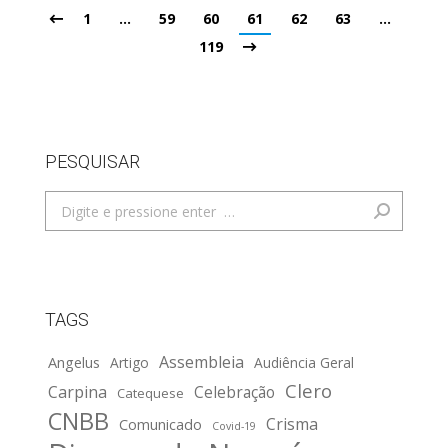
1
…
59
60
61
62
63
…
119
PESQUISAR
Search:
TAGS
Assembleia
Angelus
Artigo
Audiência Geral
Clero
Carpina
Celebração
Catequese
CNBB
Crisma
Comunicado
Covid-19