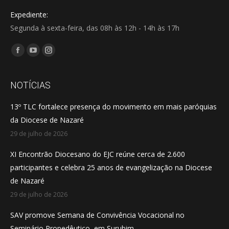
Expediente:
Segunda à sexta-feira, das 08h às 12h - 14h às 17h
Encontre-nos em:
Facebook
YouTube
Instagram
page
page
page
opens
opens
opens
NOTÍCIAS
in
in
in
13º TLC fortalece presença do movimento em mais paróquias
new
new
new
da Diocese de Nazaré
window
window
window
29 de julho de 2026
XI Encontrão Diocesano do EJC reúne cerca de 2.600
participantes e celebra 25 anos de evangelização na Diocese
de Nazaré
29 de julho de 2026
SAV promove Semana de Convivência Vocacional no
Seminário Propedêutico, em Surubim