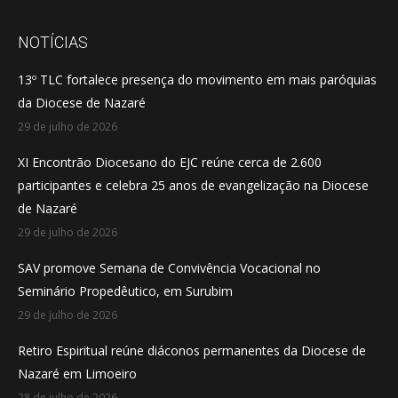
page
page
page
opens
opens
opens
NOTÍCIAS
in
in
in
13º TLC fortalece presença do movimento em mais paróquias
new
new
new
da Diocese de Nazaré
window
window
window
29 de julho de 2026
XI Encontrão Diocesano do EJC reúne cerca de 2.600
participantes e celebra 25 anos de evangelização na Diocese
de Nazaré
29 de julho de 2026
SAV promove Semana de Convivência Vocacional no
Seminário Propedêutico, em Surubim
29 de julho de 2026
Retiro Espiritual reúne diáconos permanentes da Diocese de
Nazaré em Limoeiro
28 de julho de 2026