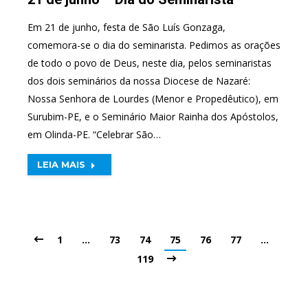
Em 21 de junho, festa de São Luís Gonzaga,
comemora-se o dia do seminarista. Pedimos as orações
de todo o povo de Deus, neste dia, pelos seminaristas
dos dois seminários da nossa Diocese de Nazaré:
Nossa Senhora de Lourdes (Menor e Propedêutico), em
Surubim-PE, e o Seminário Maior Rainha dos Apóstolos,
em Olinda-PE. “Celebrar São…
LEIA MAIS
1
…
73
74
75
76
77
…
119