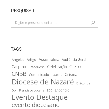
PESQUISAR
Search:
TAGS
Assembleia
Angelus
Artigo
Audiência Geral
Clero
Carpina
Celebração
Catequese
CNBB
Crisma
Comunicado
Covid-19
Diocese de Nazaré
Diáconos
Encontro
Dom Francisco Lucena
ECC
Evento Destaque
evento diocesano