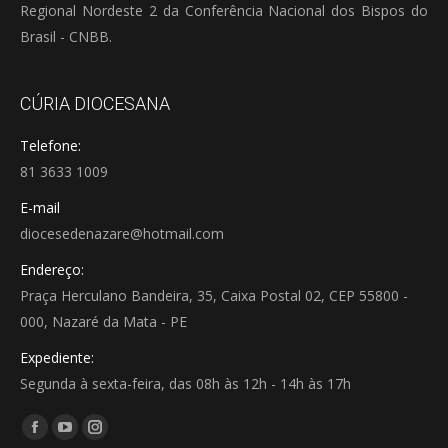
Regional Nordeste 2 da Conferência Nacional dos Bispos do
Brasil - CNBB.
CÚRIA DIOCESANA
Telefone:
81 3633 1009
E-mail
diocesedenazare@hotmail.com
Endereço:
Praça Herculano Bandeira, 35, Caixa Postal 02, CEP 55800 -
000, Nazaré da Mata - PE
Expediente:
Segunda à sexta-feira, das 08h às 12h - 14h às 17h
Encontre-nos em:
Facebook
YouTube
Instagram