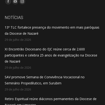
Encontre-nos em:
Facebook
YouTube
Instagram
page
page
page
opens
opens
opens
NOTÍCIAS
in
in
in
13º TLC fortalece presença do movimento em mais paróquias
new
new
new
da Diocese de Nazaré
window
window
window
29 de julho de 2026
XI Encontrão Diocesano do EJC reúne cerca de 2.600
participantes e celebra 25 anos de evangelização na Diocese
de Nazaré
29 de julho de 2026
SAV promove Semana de Convivência Vocacional no
Seminário Propedêutico, em Surubim
29 de julho de 2026
Retiro Espiritual reúne diáconos permanentes da Diocese de
Nazaré em Limoeiro