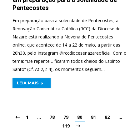
Pentecostes
Em preparação para a solenidade de Pentecostes, a
Renovação Carismática Católica (RCC) da Diocese de
Nazaré está realizando a Novena de Pentecostes
online, que acontece de 14 a 22 de maio, a partir das
20h30, pelo Instagram @rccdiocesenazareoficial. Com o
tema: “De repente… ficaram todos cheios do Espírito
Santo” (Cf. At 2,2-4), os momentos seguem…
LEIA MAIS
1
…
78
79
80
81
82
…
119