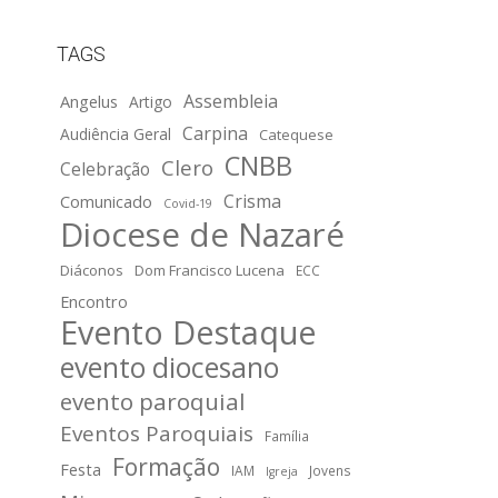
TAGS
Assembleia
Angelus
Artigo
Carpina
Audiência Geral
Catequese
CNBB
Clero
Celebração
Crisma
Comunicado
Covid-19
Diocese de Nazaré
Diáconos
Dom Francisco Lucena
ECC
Encontro
Evento Destaque
evento diocesano
evento paroquial
Eventos Paroquiais
Família
Formação
Festa
IAM
Jovens
Igreja