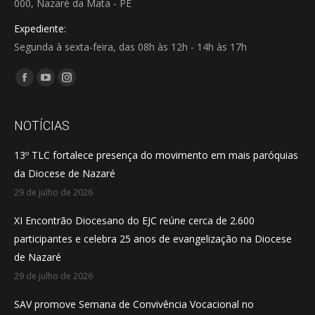
000, Nazaré da Mata - PE
Expediente:
Segunda à sexta-feira, das 08h às 12h - 14h às 17h
Encontre-nos em:
Facebook
YouTube
Instagram
page
page
page
opens
opens
opens
NOTÍCIAS
in
in
in
13º TLC fortalece presença do movimento em mais paróquias
new
new
new
da Diocese de Nazaré
window
window
window
29 de julho de 2026
XI Encontrão Diocesano do EJC reúne cerca de 2.600
participantes e celebra 25 anos de evangelização na Diocese
de Nazaré
29 de julho de 2026
SAV promove Semana de Convivência Vocacional no