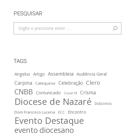
PESQUISAR
Search:
TAGS
Assembleia
Angelus
Artigo
Audiência Geral
Clero
Carpina
Celebração
Catequese
CNBB
Crisma
Comunicado
Covid-19
Diocese de Nazaré
Diáconos
Encontro
Dom Francisco Lucena
ECC
Evento Destaque
evento diocesano