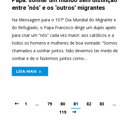
entre ‘nós’ e os ‘outros’ migrantes
Na Mensagem para o 107º Dia Mundial do Migrante e
do Refugiado, o Papa Francisco dirige um duplo apelo
para criar um “nós” cada vez maior: aos católicos e a
todos os homens e mulheres de boa vontade: “Somos
chamados a sonhar juntos. Não devemos ter medo de
sonhar e de o fazermos juntos como…
LEIA MAIS
1
…
79
80
81
82
83
…
119