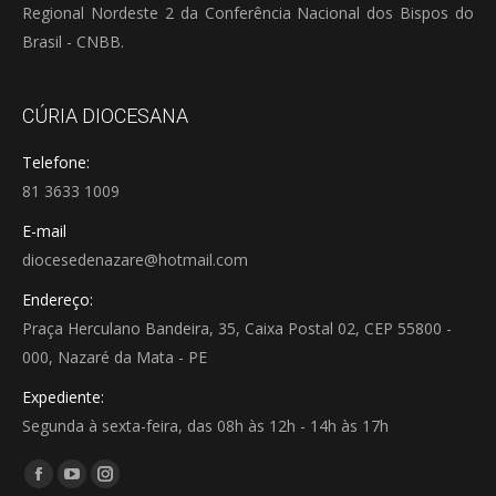
Regional Nordeste 2 da Conferência Nacional dos Bispos do
Brasil - CNBB.
CÚRIA DIOCESANA
Telefone:
81 3633 1009
E-mail
diocesedenazare@hotmail.com
Endereço:
Praça Herculano Bandeira, 35, Caixa Postal 02, CEP 55800 -
000, Nazaré da Mata - PE
Expediente:
Segunda à sexta-feira, das 08h às 12h - 14h às 17h
Encontre-nos em:
Facebook
YouTube
Instagram