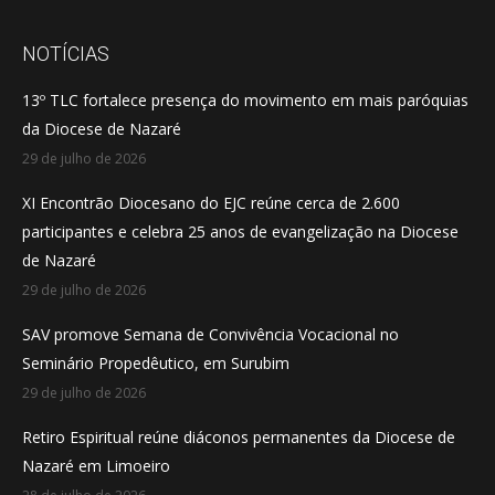
page
page
page
opens
opens
opens
NOTÍCIAS
in
in
in
13º TLC fortalece presença do movimento em mais paróquias
new
new
new
da Diocese de Nazaré
window
window
window
29 de julho de 2026
XI Encontrão Diocesano do EJC reúne cerca de 2.600
participantes e celebra 25 anos de evangelização na Diocese
de Nazaré
29 de julho de 2026
SAV promove Semana de Convivência Vocacional no
Seminário Propedêutico, em Surubim
29 de julho de 2026
Retiro Espiritual reúne diáconos permanentes da Diocese de
Nazaré em Limoeiro