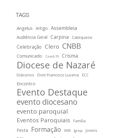
TAGS
Assembleia
Angelus
Artigo
Carpina
Audiência Geral
Catequese
CNBB
Clero
Celebração
Crisma
Comunicado
Covid-19
Diocese de Nazaré
Diáconos
Dom Francisco Lucena
ECC
Encontro
Evento Destaque
evento diocesano
evento paroquial
Eventos Paroquiais
Família
Formação
Festa
IAM
Jovens
Igreja