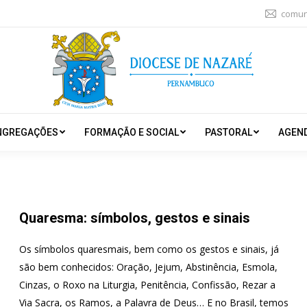
comun
NGREGAÇÕES
FORMAÇÃO E SOCIAL
PASTORAL
AGEN
Quaresma: símbolos, gestos e sinais
Os símbolos quaresmais, bem como os gestos e sinais, já
são bem conhecidos: Oração, Jejum, Abstinência, Esmola,
Cinzas, o Roxo na Liturgia, Penitência, Confissão, Rezar a
Via Sacra, os Ramos, a Palavra de Deus… E no Brasil, temos