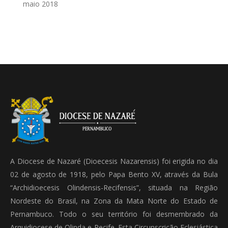
maio 2018
A Diocese de Nazaré (Dioecesis Nazarensis) foi erigida no dia
02 de agosto de 1918, pelo Papa Bento XV, através da Bula
“Archidioecesis Olindensis-Recifensis”, situada na Região
Nordeste do Brasil, na Zona da Mata Norte do Estado de
Pernambuco. Todo o seu território foi desmembrado da
Arquidiocese de Olinda e Recife. Esta Circunscrição Eclesiástica