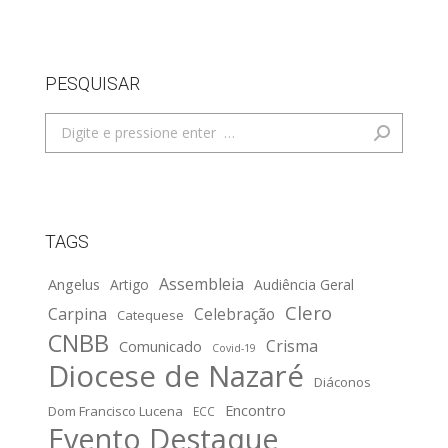
PESQUISAR
Search:
TAGS
Assembleia
Angelus
Artigo
Audiência Geral
Clero
Carpina
Celebração
Catequese
CNBB
Crisma
Comunicado
Covid-19
Diocese de Nazaré
Diáconos
Encontro
Dom Francisco Lucena
ECC
Evento Destaque