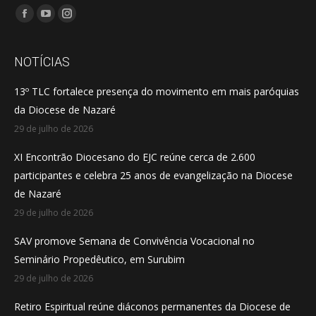
Encontre-nos em:
Facebook
YouTube
Instagram
page
page
page
opens
opens
opens
NOTÍCIAS
in
in
in
13º TLC fortalece presença do movimento em mais paróquias
new
new
new
da Diocese de Nazaré
window
window
window
29 de julho de 2026
XI Encontrão Diocesano do EJC reúne cerca de 2.600
participantes e celebra 25 anos de evangelização na Diocese
de Nazaré
29 de julho de 2026
SAV promove Semana de Convivência Vocacional no
Seminário Propedêutico, em Surubim
29 de julho de 2026
Retiro Espiritual reúne diáconos permanentes da Diocese de