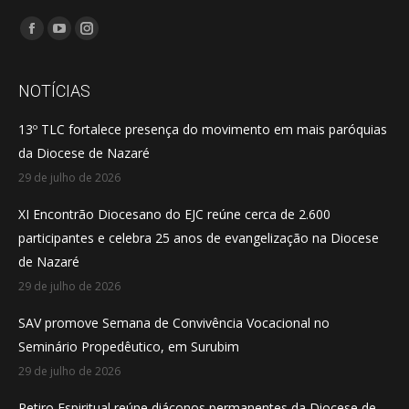
Encontre-nos em:
Facebook
YouTube
Instagram
page
page
page
opens
opens
opens
NOTÍCIAS
in
in
in
13º TLC fortalece presença do movimento em mais paróquias
new
new
new
da Diocese de Nazaré
window
window
window
29 de julho de 2026
XI Encontrão Diocesano do EJC reúne cerca de 2.600
participantes e celebra 25 anos de evangelização na Diocese
de Nazaré
29 de julho de 2026
SAV promove Semana de Convivência Vocacional no
Seminário Propedêutico, em Surubim
29 de julho de 2026
Retiro Espiritual reúne diáconos permanentes da Diocese de