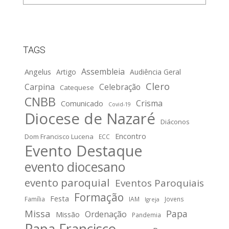
TAGS
Assembleia
Angelus
Artigo
Audiência Geral
Clero
Carpina
Celebração
Catequese
CNBB
Crisma
Comunicado
Covid-19
Diocese de Nazaré
Diáconos
Encontro
Dom Francisco Lucena
ECC
Evento Destaque
evento diocesano
evento paroquial
Eventos Paroquiais
Formação
Festa
Família
IAM
Jovens
Igreja
Missa
Papa
Ordenação
Missão
Pandemia