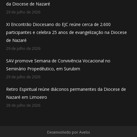
da Diocese de Nazaré
window
window
window
29 de julho de 2026
XI Encontrão Diocesano do EJC reúne cerca de 2.600
participantes e celebra 25 anos de evangelização na Diocese
de Nazaré
29 de julho de 2026
SAV promove Semana de Convivência Vocacional no
Seminário Propedêutico, em Surubim
29 de julho de 2026
Retiro Espiritual reúne diáconos permanentes da Diocese de
Nazaré em Limoeiro
28 de julho de 2026
Desenvolvido por
Aveloi