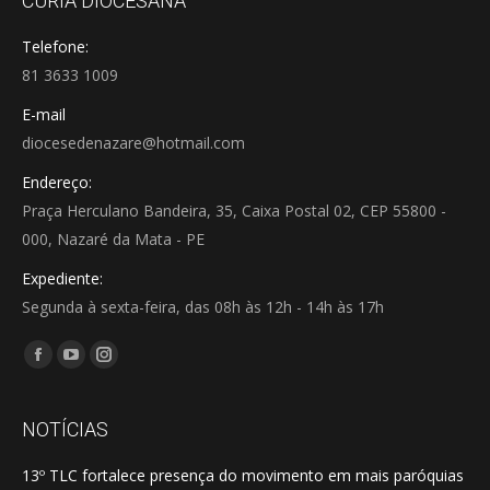
CÚRIA DIOCESANA
Telefone:
81 3633 1009
E-mail
diocesedenazare@hotmail.com
Endereço:
Praça Herculano Bandeira, 35, Caixa Postal 02, CEP 55800 -
000, Nazaré da Mata - PE
Expediente:
Segunda à sexta-feira, das 08h às 12h - 14h às 17h
Encontre-nos em:
Facebook
YouTube
Instagram
page
page
page
opens
opens
opens
NOTÍCIAS
in
in
in
13º TLC fortalece presença do movimento em mais paróquias
new
new
new